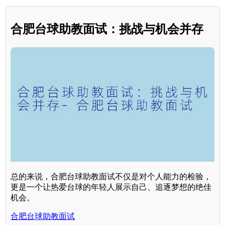
合肥台球助教面试：挑战与机会并存
总的来说，合肥台球助教面试不仅是对个人能力的检验，
更是一个让热爱台球的年轻人展示自己、追逐梦想的绝佳
机会。
合肥台球助教面试