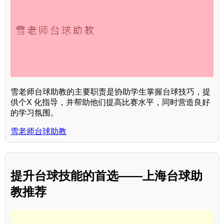
雪老师台球助教的主要职责是协助学生掌握台球技巧，提
供个X 化指导，并帮助他们提高比赛水平，同时营造良好
的学习氛围。
雪老师台球助教
提升台球技能的首选——上海台球助
教推荐