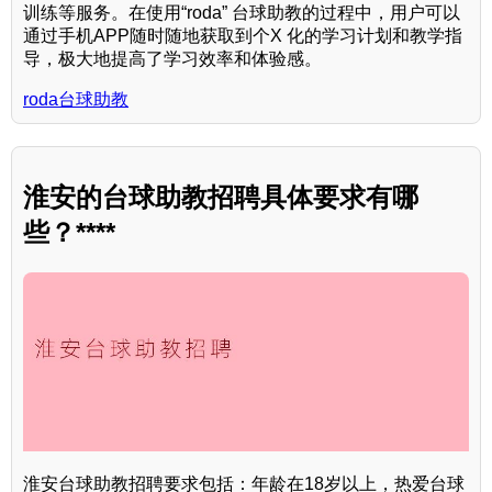
训练等服务。在使用“roda” 台球助教的过程中，用户可以
通过手机APP随时随地获取到个X 化的学习计划和教学指
导，极大地提高了学习效率和体验感。
roda台球助教
淮安的台球助教招聘具体要求有哪
些？****
淮安台球助教招聘要求包括：年龄在18岁以上，热爱台球