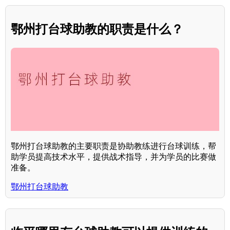
鄂州打台球助教的职责是什么？
鄂州打台球助教的主要职责是协助教练进行台球训练，帮
助学员提高技术水平，提供战术指导，并为学员的比赛做
准备。
鄂州打台球助教