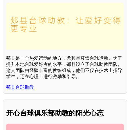
郏县是一个热爱运动的地方，尤其是尊崇台球运动。为了
提升本地台球爱好者的水平，郏县设立了台球助教团队。
这支团队由经验丰富的教练组成，他们不仅在技术上指导
学生，还在心理上进行激励和引导。
郏县台球助教
开心台球俱乐部助教的阳光心态