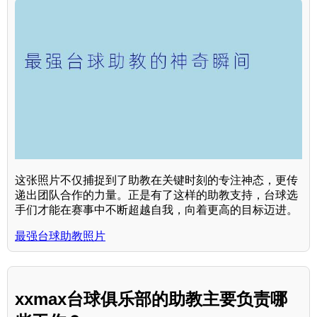
这张照片不仅捕捉到了助教在关键时刻的专注神态，更传
递出团队合作的力量。正是有了这样的助教支持，台球选
手们才能在赛事中不断超越自我，向着更高的目标迈进。
最强台球助教照片
xxmax台球俱乐部的助教主要负责哪