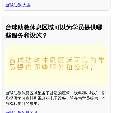
台球助教 大连
台球助教休息区域可以为学员提供哪
些服务和设施？
台球助教休息区域配备了舒适的座椅、饮料和小吃机，以
及提供学习资料和视频的电子设备，旨在为学员提供一个
放松和复习的氛围。
台球助教休息区域