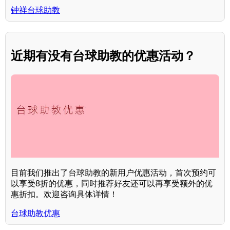
钟祥台球助教
近期有没有台球助教的优惠活动？
目前我们推出了台球助教的新用户优惠活动，首次预约可
以享受8折的优惠，同时推荐好友还可以再享受额外的优
惠折扣。欢迎咨询具体详情！
台球助教优惠