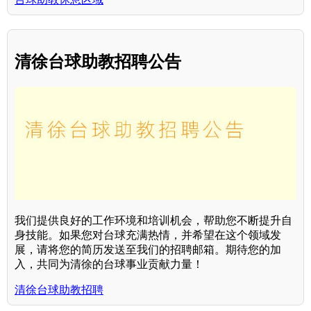
清徐台球助教招聘公告
我们提供良好的工作环境和培训机会，帮助您不断提升自
身技能。如果您对台球充满热情，并希望在这个领域发
展，请将您的简历发送至我们的招聘邮箱。期待您的加
入，共同为清徐的台球事业贡献力量！
清徐台球助教招聘