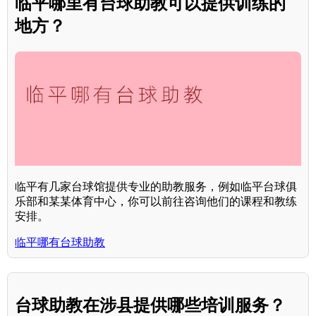
临平哪里有台球助教可以提供训练的
地方？
临平有几家台球馆提供专业的助教服务，例如临平台球俱
乐部和某某体育中心，你可以前往咨询他们的课程和教练
安排。
临平哪有台球助教
台球助教在涉县提供哪些培训服务？