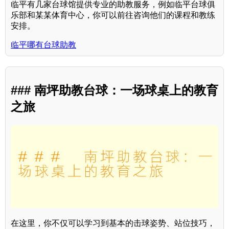
临平有几家台球馆提供专业的助教服务，例如临平台球俱
乐部和某某体育中心，你可以前往咨询他们的课程和教练
安排。
临平哪有台球助教
### 南坪助教台球：一场球桌上的教育
之旅
在这里，你不仅可以学习到基本的击球姿势、站位技巧，