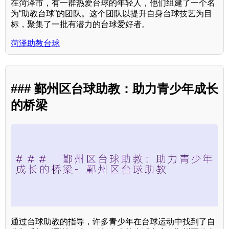
在菏泽市，有一群热爱台球的年轻人，他们组建了一个名
为“助教台球”的团队。这个团队以提升自身台球技艺为目
标，聚集了一批有潜力的台球爱好者。
菏泽助教台球
### 鄞州区台球助教：助力青少年成长
的桥梁
通过台球助教的指导，许多青少年在台球运动中找到了自