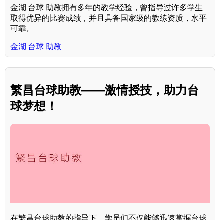
金湖 台球 助教拥有多年的教学经验，曾指导过许多学生
取得优异的比赛成绩，并且具备国家级的教练资质，水平
可靠。
金湖 台球 助教
繁昌台球助教——激情授技，助力台
球梦想！
在繁昌台球助教的指导下，学员们不仅能够迅速掌握台球