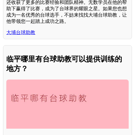
还收获了更多的比赛经验和团队精神。无数学员在他的帮
助下赢得了比赛，成为了台球界的耀眼之星。如果您也想
成为一名优秀的台球选手，不妨来找找大埔台球助教，让
他带领您一起踏上成功之路。
大埔台球助教
临平哪里有台球助教可以提供训练的
地方？