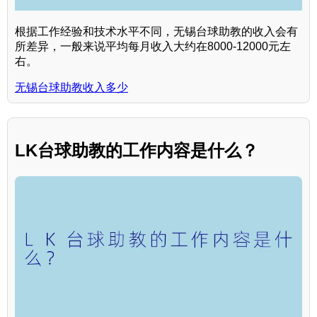
根据工作经验和技术水平不同，无锡台球助教的收入会有
所差异，一般来说平均每月收入大约在8000-12000元左
右。
无锡台球助教收入多少
LK台球助教的工作内容是什么？