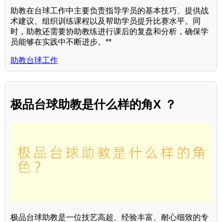
助教在台球工作中主要负责指导学员的基本技巧、提供战
术建议、组织训练课程以及帮助学员提升比赛水平。同
时，助教还需要协助教练进行课后的复盘和分析，确保学
员能够在实践中不断进步。**
助教台球工作
极品台球助教是什么样的角X ？
极品台球助教是一位技艺高超、经验丰富、耐心细致的专