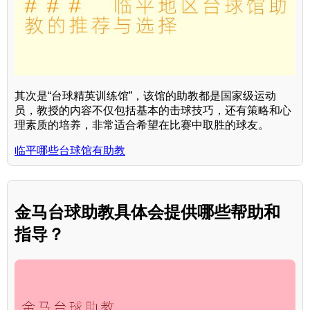
其次是“台球精英训练馆”，该馆的助教都是国家级运动
员，教授的内容不仅包括基本的击球技巧，还有策略和心
理素质的培养，非常适合希望在比赛中取胜的球友。
临平哪些台球馆有助教
金马台球助教具体会提供哪些帮助和
指导？