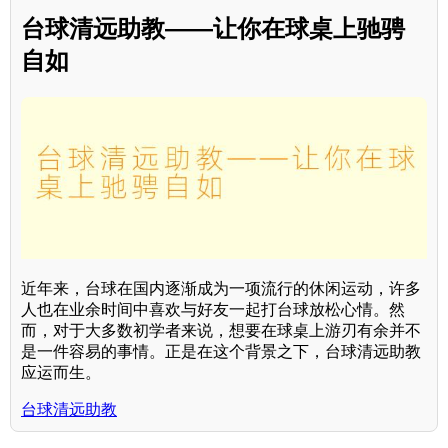
台球清远助教——让你在球桌上驰骋
自如
近年来，台球在国内逐渐成为一项流行的休闲运动，许多
人也在业余时间中喜欢与好友一起打台球放松心情。然
而，对于大多数初学者来说，想要在球桌上游刃有余并不
是一件容易的事情。正是在这个背景之下，台球清远助教
应运而生。
台球清远助教