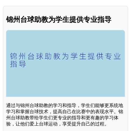
锦州台球助教为学生提供专业指导
通过与锦州台球助教的学习和指导，学生们能够更系统地
学习和掌握台球技术，提高自己在比赛中的表现水平。锦
州台球助教带给学生们更专业的指导和更有趣的学习体
验，让他们爱上台球运动，享受提升自己的过程。