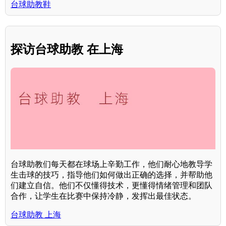
台球助教鞋
探访台球助教 在上海
台球助教们每天都在球场上辛勤工作，他们耐心地教导学
生击球的技巧，指导他们如何做出正确的选择，并帮助他
们建立自信。他们不仅懂得技术，更懂得情绪管理和团队
合作，让学生在比赛中保持冷静，发挥出最佳状态。
台球助教 上海