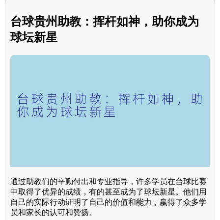
台球贵州助教：挥杆如神，助你成为
球坛新星
通过助教们的辛勤付出和专业指导，许多学员在台球比赛
中取得了优异的成绩，有的甚至成为了球坛新星。他们用
自己的实际行动证明了自己的价值和能力，赢得了众多学
员和家长的认可和赞扬。