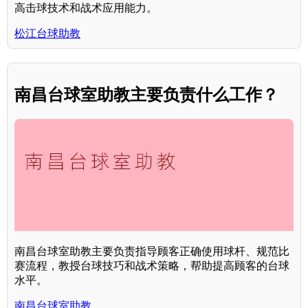
高击球技术和战术应用能力。
松江台球助教
南昌台球室助教主要负责什么工作？
南昌台球室助教主要负责指导顾客正确使用球杆、规范比
赛流程，教授台球技巧和战术策略，帮助提高顾客的台球
水平。
南昌台球室助教