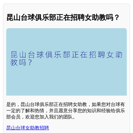
昆山台球俱乐部正在招聘女助教吗？
是的，昆山台球俱乐部正在招聘女助教，如果您对台球有
一定的了解和热情，并且愿意分享您的知识和经验给俱乐
部会员，欢迎您加入我们的团队。
昆山台球女助教招聘