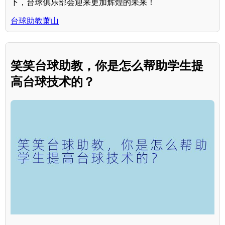
下，台球俱乐部会迎来更加辉煌的未来！
台球助教萧山
笑笑台球助教，你是怎么帮助学生提
高台球技术的？