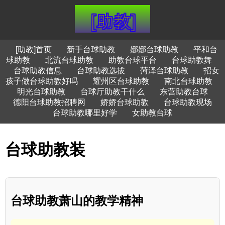
[助教]首页
新手台球助教
娜娜台球助教
平和台
球助教
北流台球助教
助教台球平台
台球助教舞
台球助教信息
台球助教选拔
菏泽台球助教
招女
孩子做台球助教好吗
耀州区台球助教
南北台球助教
明光台球助教
台球厅助教干什么
东营助教台球
德阳台球助教招聘网
娇娇台球助教
台球助教现场
台球助教哪里好学
女助教台球
台球助教装
台球助教萧山的教学精神