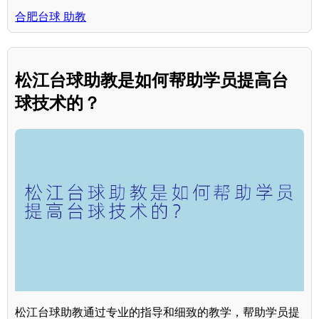
合肥台球 助教
松江台球助教是如何帮助学员提高台
球技术的？
松江台球助教通过专业的指导和细致的教学，帮助学员提