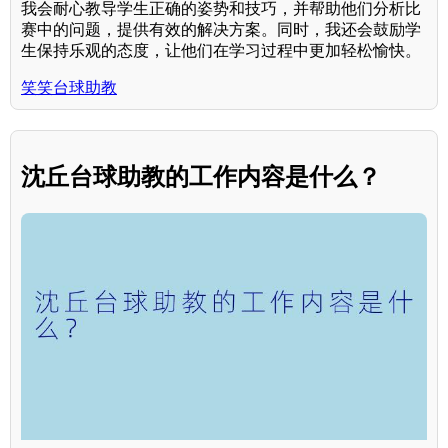
我会耐心教导学生正确的姿势和技巧，并帮助他们分析比
赛中的问题，提供有效的解决方案。同时，我还会鼓励学
生保持乐观的态度，让他们在学习过程中更加轻松愉快。
笑笑台球助教
沈丘台球助教的工作内容是什么？