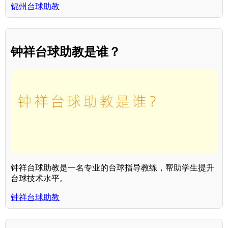
锦州台球助教
钟祥台球助教是谁？
钟祥台球助教是一名专业的台球指导教练，帮助学生提升
台球技术水平。
钟祥台球助教