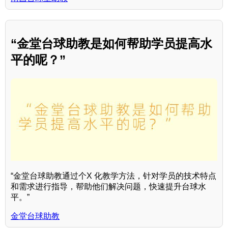
“金堂台球助教是如何帮助学员提高水
平的呢？”
“金堂台球助教通过个X 化教学方法，针对学员的技术特点
和需求进行指导，帮助他们解决问题，快速提升台球水
平。”
金堂台球助教