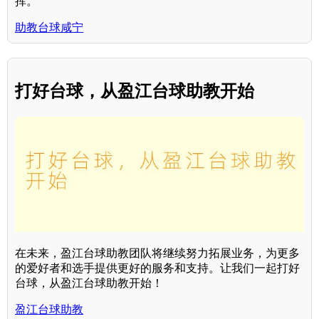
挥。
助教台球咸宁
打好台球，从盈江台球助教开始
在未来，盈江台球助教团队将继续努力拓展业务，为更多
的爱好者和选手提供更好的服务和支持。让我们一起打好
台球，从盈江台球助教开始！
盈江台球助教