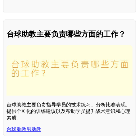
台球助教主要负责哪些方面的工作？
台球助教主要负责指导学员的技术练习、分析比赛表现、
提供个X 化的训练建议以及帮助学员提升战术意识和心理
素质。
台球助教男助教