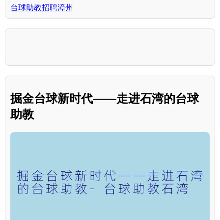
台球助教招聘漳州
掘金台球新时代——走进石湾的台球
助教