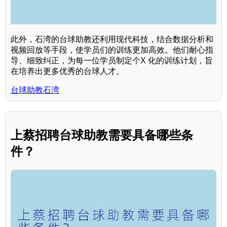
此外，石湾的台球助教还利用现代科技，结合数据分析和
视频回放等手段，使学员们的训练更加高效。他们耐心指
导、细致纠正，为每一位学员制定个X 化的训练计划，旨
在培养出更多优秀的台球人才。
台球助教石湾
上蔡招聘台球助教需要具备哪些条
件？