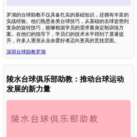
罗湖的台球助教不仅具备扎实的基础知识，还拥有丰富的
实战经验。他们熟悉各类台球技巧，从基础的击球姿势到
复杂的旋转技巧，能够根据学员的需求量身定制训练方
案。在他们的指导下，学员们的技术水平得到了显著提
升，许多人逐渐从业余爱好者迈向更高的竞技层面。
深圳台球助教罗湖
陵水台球俱乐部助教：推动台球运动
发展的新力量