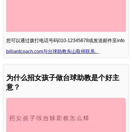
您可以通过拨打电话号码010-12345678或发送邮件至info
billiardcoach.com与台球助教东山取得联系。
为什么招女孩子做台球助教是个好主
意？