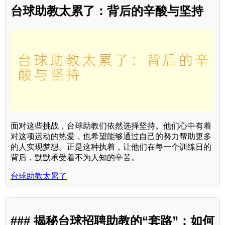
台球助教太累了：背后的辛酸与坚持
面对这些挑战，台球助教们依然选择坚持。他们心中有着
对这项运动的热爱，也希望能够通过自己的努力帮助更多
的人实现梦想。正是这种执着，让他们在每一个训练日的
背后，默默承受着不为人知的辛苦。
台球助教太累了
### 揭秘台球招聘助教的“套路”：如何