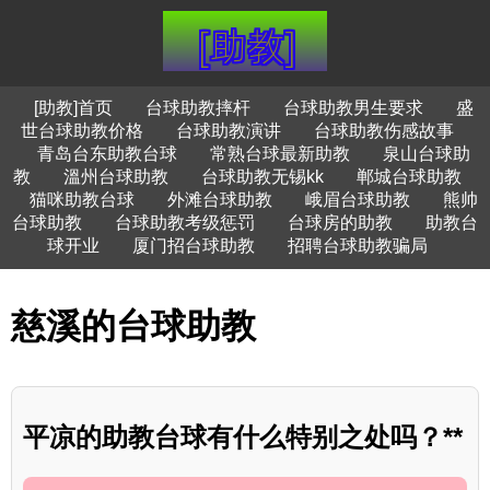
[助教]首页
台球助教摔杆
台球助教男生要求
盛
世台球助教价格
台球助教演讲
台球助教伤感故事
青岛台东助教台球
常熟台球最新助教
泉山台球助
教
溫州台球助教
台球助教无锡kk
郸城台球助教
猫咪助教台球
外滩台球助教
峨眉台球助教
熊帅
台球助教
台球助教考级惩罚
台球房的助教
助教台
球开业
厦门招台球助教
招聘台球助教骗局
慈溪的台球助教
平凉的助教台球有什么特别之处吗？**