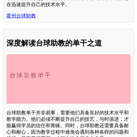
在迅速提升自己的技术水平。
霍州台球助教
深度解读台球助教的单干之道
台球助教单干并非易事，需要他们具备良好的技术水平和
教学能力。他们必须不断提升自己的技艺，与时俱进，才
能赢得学员的信任和青睐。同时，台球助教还需要具备耐
心和耐心，因为教学过程中难免会遇到各种各样的问题和