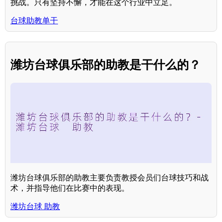
挑战。只有坚持不懈，才能在这个行业中立足。
台球助教单干
潍坊台球俱乐部的助教是干什么的？
潍坊台球俱乐部的助教主要负责教授会员们台球技巧和战
术，并指导他们在比赛中的表现。
潍坊台球 助教