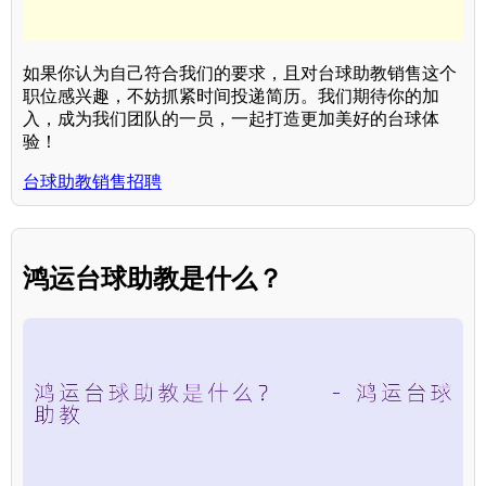
如果你认为自己符合我们的要求，且对台球助教销售这个
职位感兴趣，不妨抓紧时间投递简历。我们期待你的加
入，成为我们团队的一员，一起打造更加美好的台球体
验！
台球助教销售招聘
鸿运台球助教是什么？