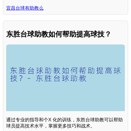
宜昌台球有助教么
东胜台球助教如何帮助提高球技？
通过专业的指导和个X 化的训练，东胜台球助教可以帮助
球员提高技术水平，掌握更多技巧和战术。