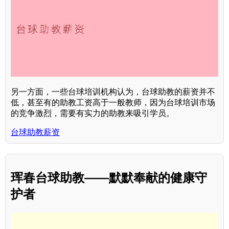
另一方面，一些台球培训机构认为，台球助教的薪资并不
低，甚至有的助教工资高于一般教师，因为台球培训市场
的竞争激烈，需要有实力的助教来吸引学员。
台球助教薪资
珲春台球助教——默默奉献的健康守
护者