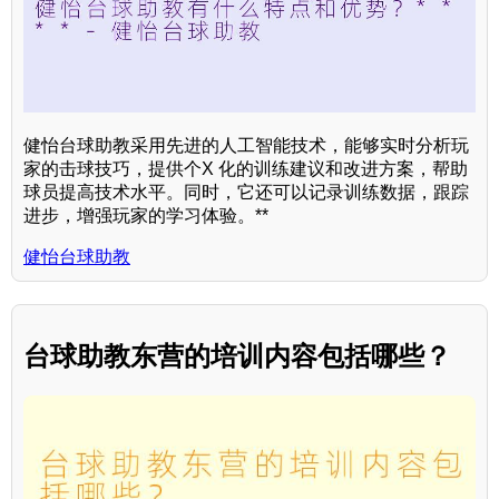
健怡台球助教采用先进的人工智能技术，能够实时分析玩
家的击球技巧，提供个X 化的训练建议和改进方案，帮助
球员提高技术水平。同时，它还可以记录训练数据，跟踪
进步，增强玩家的学习体验。**
健怡台球助教
台球助教东营的培训内容包括哪些？