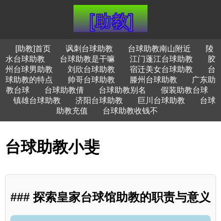
[助教]首页
讽刺台球助教
台球助教南山附近
陵
水台球助教
台球助教是干嘛
江门蓬江台球助教
胶
州台球男助教
刘欣台球助教
宿迁美女台球助教
台
球助教的特点
帅哥台球助教
滕州台球助教
广东助
教台球
台球助教倩
台球助教别名
假装助教台球
镇雄台球助教
济阳台球助教
巨川台球助教
台球
助教充值
台球助教收钱不
台球助教小斐
### 探索皇家台球馆助教的职责与意义