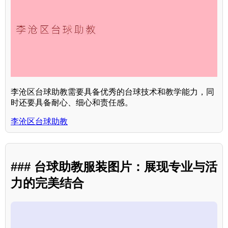
李沧区台球助教需要具备优秀的台球技术和教学能力，同
时还要具备耐心、细心和责任感。
李沧区台球助教
### 台球助教服装图片：展现专业与活
力的完美结合