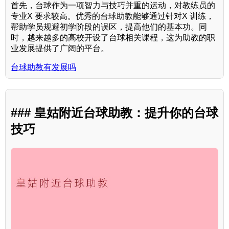
首先，台球作为一项智力与技巧并重的运动，对教练员的
专业X 要求较高。优秀的台球助教能够通过针对X 训练，
帮助学员规避初学阶段的误区，提高他们的基本功。同
时，越来越多的高校开设了台球相关课程，这为助教的职
业发展提供了广阔的平台。
台球助教有发展吗
### 皇姑附近台球助教：提升你的台球
技巧