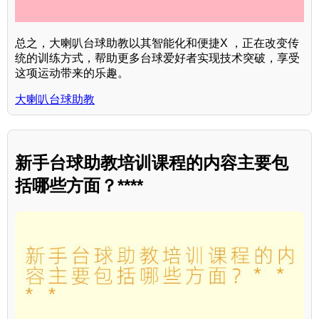
总之，大喇叭台球助教以其智能化和便捷X ，正在改变传
统的训练方式，帮助更多台球爱好者实现技术突破，享受
这项运动带来的乐趣。
大喇叭台球助教
新手台球助教培训课程的内容主要包
括哪些方面？****