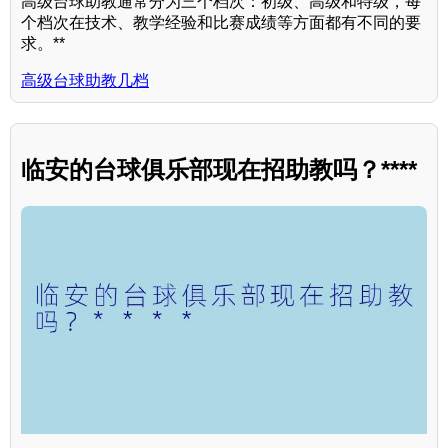
高级台球助教通常分为三个档次：初级、高级和特级，每
个档次在技术、教学经验和比赛成绩等方面都有不同的要
求。**
高级台球助教几档
临安的台球俱乐部现在招助教吗？****