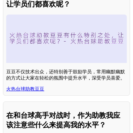
让学员们都喜欢呢？
豆豆不仅技术出众，还特别善于鼓励学员，常用幽默幽默
的方式让大家在轻松的氛围中提升水平，深受学员喜爱。
火热台球助教豆豆
在和台球高手对战时，作为助教我应
该注意些什么来提高我的水平？