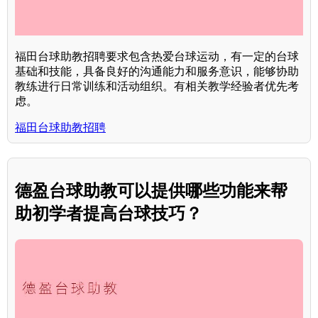
福田台球助教招聘要求包含热爱台球运动，有一定的台球
基础和技能，具备良好的沟通能力和服务意识，能够协助
教练进行日常训练和活动组织。有相关教学经验者优先考
虑。
福田台球助教招聘
德盈台球助教可以提供哪些功能来帮
助初学者提高台球技巧？