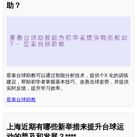
助？
星泰台球助教可以通过智能分析技术，提供个X 化的训练
建议，帮助初学者掌握基本技巧、改善击球姿势，并提供
实时反馈，提升学习效率。
星泰台球助教
上海近期有哪些新举措来提升台球运
动的普及和发展？****