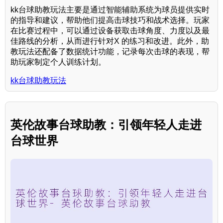
kk台球助教玩法主要是通过智能辅助系统为球员提供实时
的指导和建议，帮助他们提高击球技巧和战术选择。玩家
在比赛过程中，可以通过设备获取击球角度、力度以及最
佳路线的分析，从而进行针对X 的练习和改进。此外，助
教玩法还配备了数据统计功能，记录每次击球的表现，帮
助玩家制定个人训练计划。
kk台球助教玩法
英伦故事台球助教：引领年轻人走进
台球世界