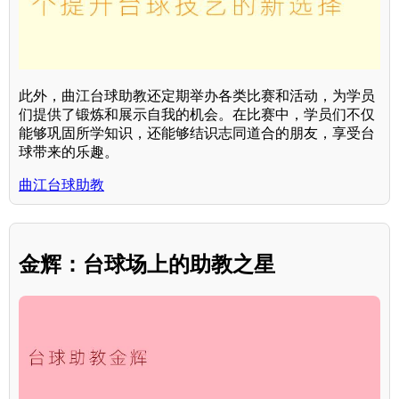
此外，曲江台球助教还定期举办各类比赛和活动，为学员
们提供了锻炼和展示自我的机会。在比赛中，学员们不仅
能够巩固所学知识，还能够结识志同道合的朋友，享受台
球带来的乐趣。
曲江台球助教
金辉：台球场上的助教之星