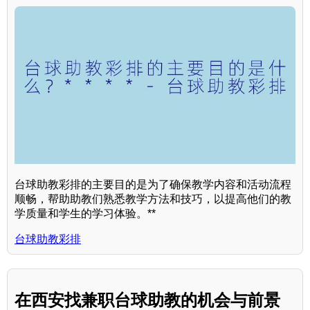
台球助教彩排的主要目的是为了确保教学内容和活动流程
顺畅，帮助助教们熟悉教学方法和技巧，以提高他们的教
学质量和学生的学习体验。**
台球助教彩排
在西安找兼职台球助教的机会与前景