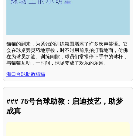
猫猫的到来，为紧张的训练氛围增添了许多欢声笑语。它
会在球桌旁灵巧地穿梭，时不时用前爪拍打着地面，仿佛
在为球员加油。训练间隙，球员们常常停下手中的球杆，
与猫猫互动，一时间，球场变成了欢乐的乐园。
海口台球助教猫猫
### 75号台球助教：启迪技艺，助梦
成真