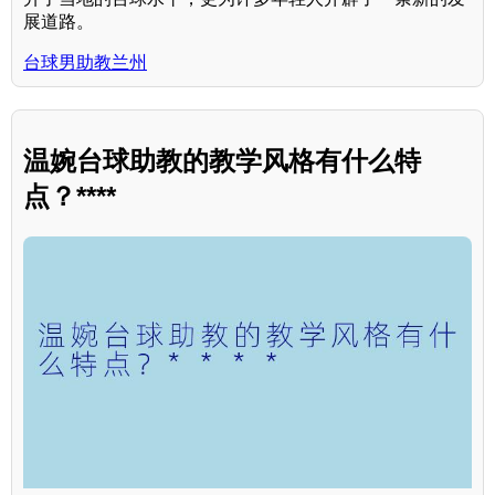
展道路。
台球男助教兰州
温婉台球助教的教学风格有什么特
点？****