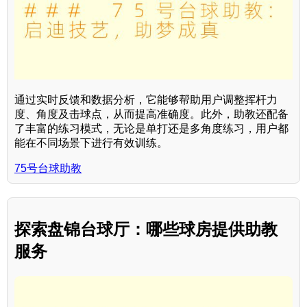
通过实时反馈和数据分析，它能够帮助用户调整挥杆力
度、角度及击球点，从而提高准确度。此外，助教还配备
了丰富的练习模式，无论是单打还是多角度练习，用户都
能在不同场景下进行有效训练。
75号台球助教
探索盘锦台球厅：哪些球房提供助教
服务