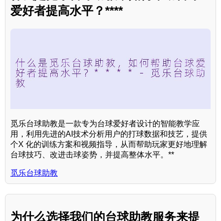
爱好者提高水平？****
觅乐台球助教是一款专为台球爱好者设计的智能教学应
用，利用先进的AI技术分析用户的打球数据和技艺，提供
个X 化的训练方案和视频指导，从而帮助玩家更好地理解
台球技巧、改进击球姿势，并提高整体水平。**
觅乐台球助教
为什么选择我们的台球助教服务来提