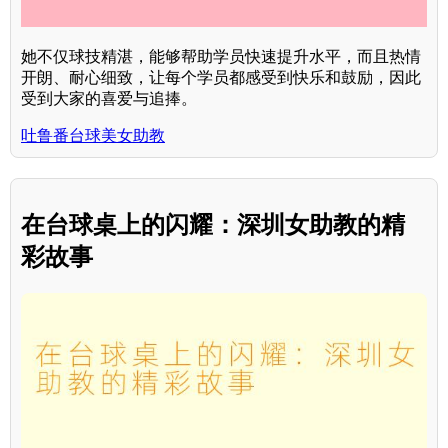
她不仅球技精湛，能够帮助学员快速提升水平，而且热情
开朗、耐心细致，让每个学员都感受到快乐和鼓励，因此
受到大家的喜爱与追捧。
吐鲁番台球美女助教
在台球桌上的闪耀：深圳女助教的精
彩故事