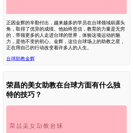
正因金辉的辛勤付出，越来越多的学员在台球领域崭露头
角，取得了优异的成绩。他始终坚信，教育的力量是无穷
的，带领更多的人走进台球的世界，体验这项运动的魅
力，是他不变的初心。金辉，这位台球场上的助教之星，
正在用自己的行动改变着许多人的人生。
台球助教金辉
荣昌的美女助教在台球方面有什么独
特的技巧？