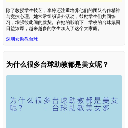
除了教授学生技艺，李婷还注重培养他们的团队合作精神
与竞技心理。她常常组织课外活动，鼓励学生们共同练
习，增强彼此间的默契。在她的影响下，学校的台球氛围
日益浓厚，越来越多的学生加入了这个大家庭。
深圳女助教台球
为什么很多台球助教都是美女呢？