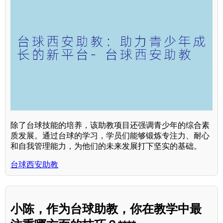
除了台球技能的培养，该助教项目还强调青少年的综合素
质发展。通过台球的学习，学员们能够锻炼专注力、耐心
和自我管理能力，为他们的未来发展打下坚实的基础。
台球西安助教
小陈，作为台球助教，你在教学中最