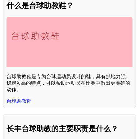
什么是台球助教鞋？
台球助教鞋是专为台球运动员设计的鞋，具有抓地力强、
稳定X 高的特点，可以帮助运动员在比赛中做出更准确的
动作。
台球助教鞋
长丰台球助教的主要职责是什么？