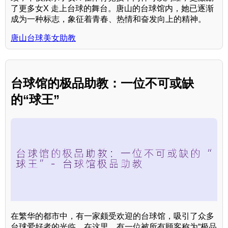
了更多女X 走上台球的舞台。唐山的台球馆内，她已逐渐
成为一种标志，象征着青春、热情和奋发向上的精神。
唐山台球美女助教
台球馆的极品助教：一位不可或缺
的“球王”
在繁华的都市中，有一家颇受欢迎的台球馆，吸引了众多
台球爱好者的光临。在这里，有一位被所有顾客称为“极品