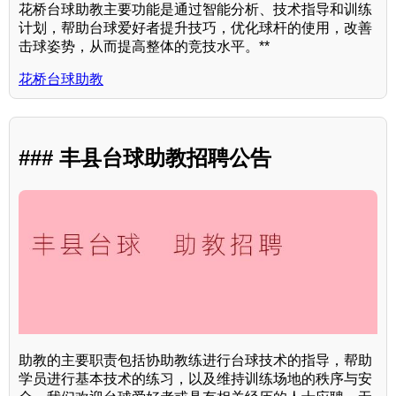
花桥台球助教主要功能是通过智能分析、技术指导和训练
计划，帮助台球爱好者提升技巧，优化球杆的使用，改善
击球姿势，从而提高整体的竞技水平。**
花桥台球助教
### 丰县台球助教招聘公告
助教的主要职责包括协助教练进行台球技术的指导，帮助
学员进行基本技术的练习，以及维持训练场地的秩序与安