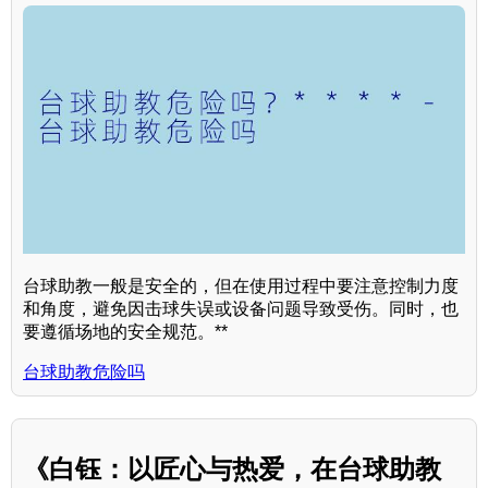
台球助教一般是安全的，但在使用过程中要注意控制力度
和角度，避免因击球失误或设备问题导致受伤。同时，也
要遵循场地的安全规范。**
台球助教危险吗
《白钰：以匠心与热爱，在台球助教