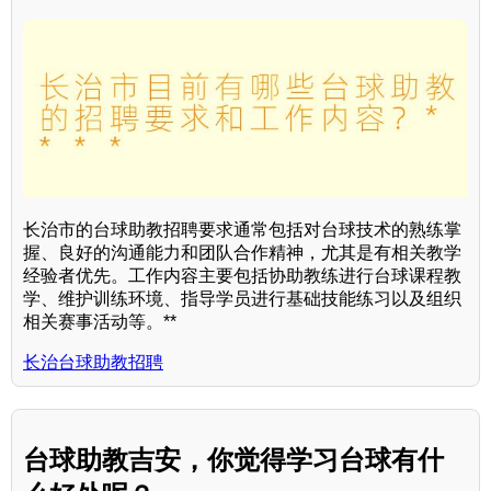
长治市的台球助教招聘要求通常包括对台球技术的熟练掌
握、良好的沟通能力和团队合作精神，尤其是有相关教学
经验者优先。工作内容主要包括协助教练进行台球课程教
学、维护训练环境、指导学员进行基础技能练习以及组织
相关赛事活动等。**
长治台球助教招聘
台球助教吉安，你觉得学习台球有什