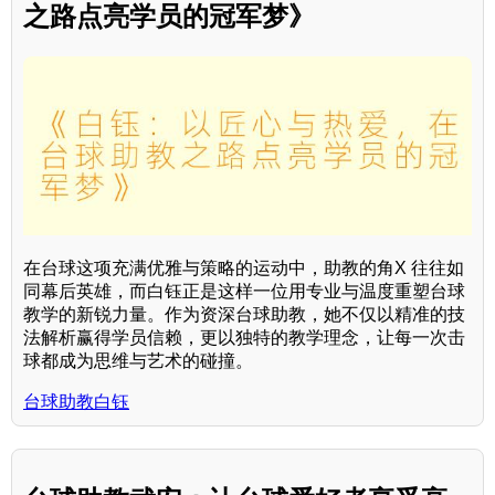
之路点亮学员的冠军梦》
在台球这项充满优雅与策略的运动中，助教的角X 往往如
同幕后英雄，而白钰正是这样一位用专业与温度重塑台球
教学的新锐力量。作为资深台球助教，她不仅以精准的技
法解析赢得学员信赖，更以独特的教学理念，让每一次击
球都成为思维与艺术的碰撞。
台球助教白钰