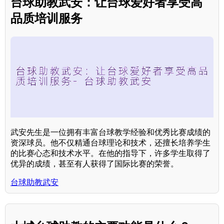
台球助教武安：让台球爱好者享受高
品质培训服务
武安先生是一位拥有丰富台球教学经验和优秀比赛成绩的
资深球员。他不仅精通台球理论和技术，还擅长培养学生
的比赛心态和技术水平。在他的指导下，许多学生取得了
优异的成绩，甚至有人获得了国际比赛的荣誉。
台球助教武安