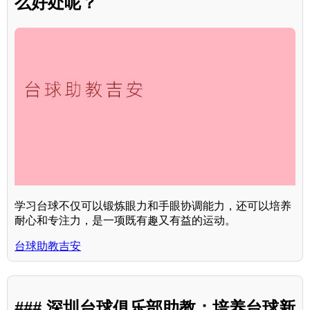
么好处呢？
学习台球不仅可以锻炼眼力和手眼协调能力，还可以培养
耐心和专注力，是一项既有趣又有益的运动。
台球助教吉安
### 深圳台球俱乐部助教：培养台球新