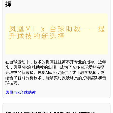
择
在台球运动中，技术的提高往往离不开专业的指导。近年
来，凤凰Mix台球助教的出现，成为了众多台球爱好者提
升球技的新选择。凤凰Mix不仅提供了线上教学视频，更
结合了智能分析技术，能够实时反馈球员的打球姿势和击
球技巧。
凤凰mix台球助教