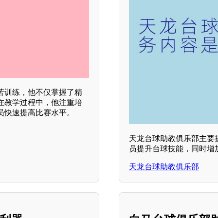
苦训练，他不仅掌握了精
在教学过程中，他注重培
员快速提高比赛水平。
天龙台球助教俱乐部主要
员提升台球技能，同时增
天龙台球助教俱乐部