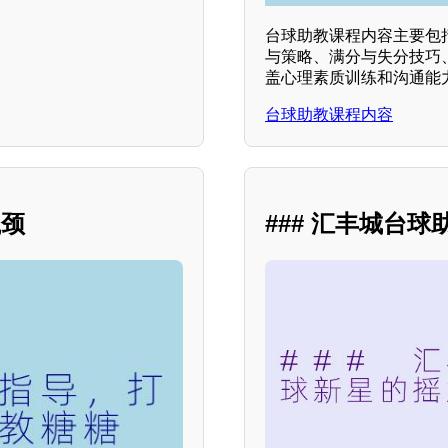
台球助教课程内容主要包
与策略、满分与失分技巧
盖心理素质训练和沟通能
台球助教课程内容
瓶颈
### 汇丰城台