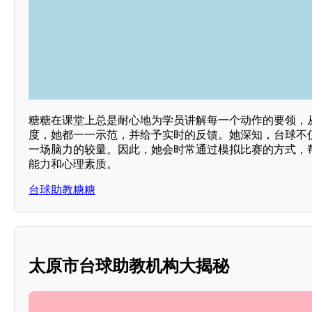
糖糖在课堂上总是耐心地为学员讲解每一个动作的要领，
度，她都一一示范，并给予实时的反馈。她深知，台球不
一场脑力的较量。因此，她会时常通过模拟比赛的方式，
能力和心理素质。
台球助教糖糖
太原市台球助教机构大揭秘