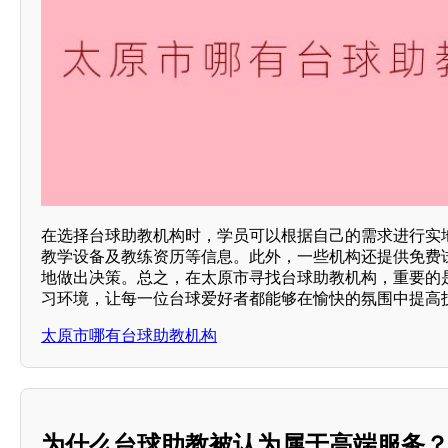
在选择台球助教机构时，学员可以根据自己的需求进行实
教学设备及教练资历等信息。此外，一些机构还提供免费
地做出决策。总之，在太原市寻找台球助教机构，重要的
习环境，让每一位台球爱好者都能够在愉快的氛围中提高
太原市哪有台球助教机构
为什么台球助教被认为属于高端服务？**