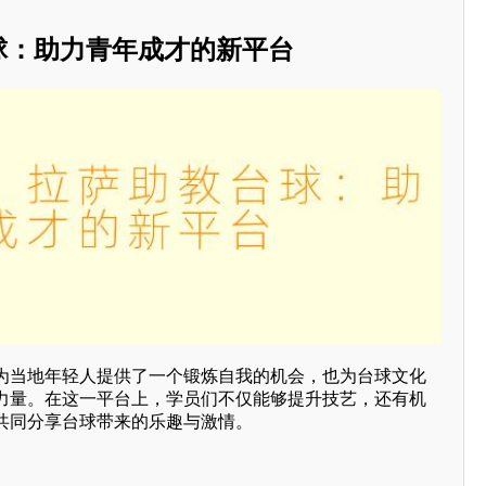
台球：助力青年成才的新平台
为当地年轻人提供了一个锻炼自我的机会，也为台球文化
力量。在这一平台上，学员们不仅能够提升技艺，还有机
共同分享台球带来的乐趣与激情。