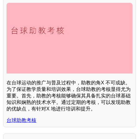
在台球运动的推广与普及过程中，助教的角X 不可或缺。
为了保证教学质量和培训效果，台球助教的考核显得尤为
重要。首先，助教的考核能够确保其具备扎实的台球基础
知识和娴熟的技术水平。通过定期的考核，可以发现助教
的优缺点，有针对X 地进行培训和提升。
台球助教考核