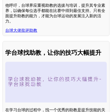
他呼吁，台球界应重视助教的选拔与培训，提升其专业素
养，以确保每位选手都能在比赛中得到最佳支持。只有全
面提升助教的能力，才能为台球运动的发展注入新的活
力。
台球大佬批评助教
学台球找助教，让你的技巧大幅提升
在学习台球的过程中，找一个优秀的助教是提升技能的关