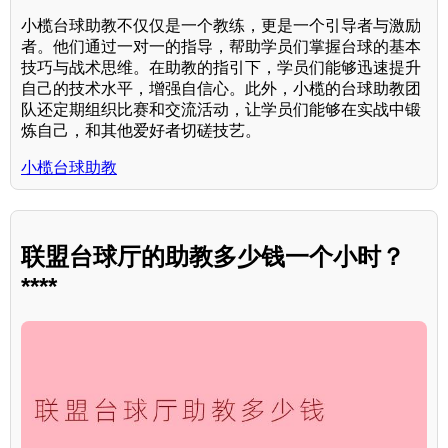
小榄台球助教不仅仅是一个教练，更是一个引导者与激励
者。他们通过一对一的指导，帮助学员们掌握台球的基本
技巧与战术思维。在助教的指引下，学员们能够迅速提升
自己的技术水平，增强自信心。此外，小榄的台球助教团
队还定期组织比赛和交流活动，让学员们能够在实战中锻
炼自己，和其他爱好者切磋技艺。
小榄台球助教
联盟台球厅的助教多少钱一个小时？
****