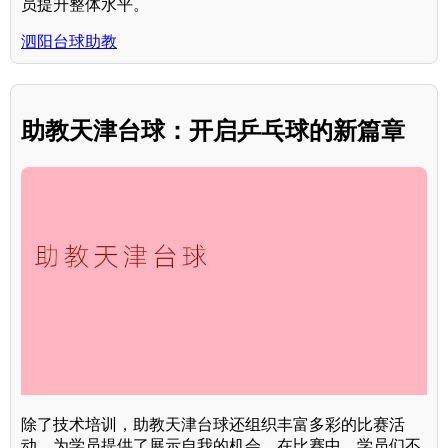
员提升整体水平。
泗阳台球助教
助教天津台球：开启乒乓球的新篇章
除了技术培训，助教天津台球还组织丰富多彩的比赛活
动，为学员提供了展示自我的机会。在比赛中，学员们不