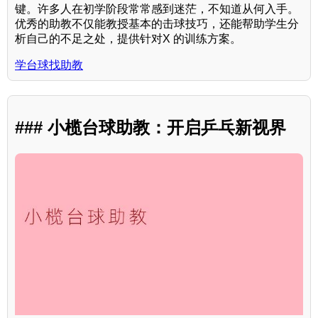
键。许多人在初学阶段常常感到迷茫，不知道从何入手。
优秀的助教不仅能教授基本的击球技巧，还能帮助学生分
析自己的不足之处，提供针对X 的训练方案。
学台球找助教
### 小榄台球助教：开启乒乓新视界