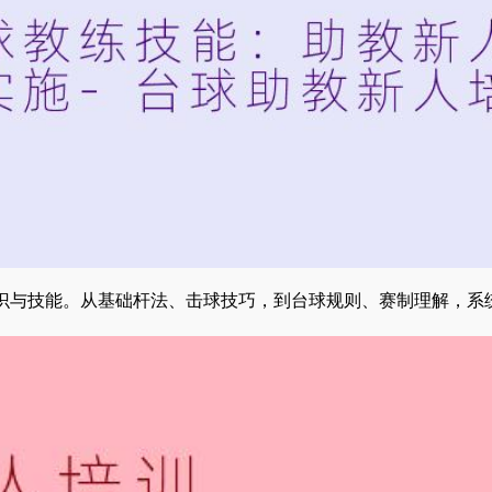
识与技能。从基础杆法、击球技巧，到台球规则、赛制理解，系