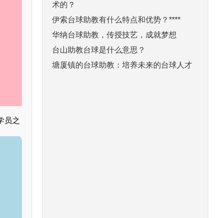
术的？
伊索台球助教有什么特点和优势？****
华纳台球助教，传授技艺，成就梦想
台山助教台球是什么意思？
塘厦镇的台球助教：培养未来的台球人才
学员之