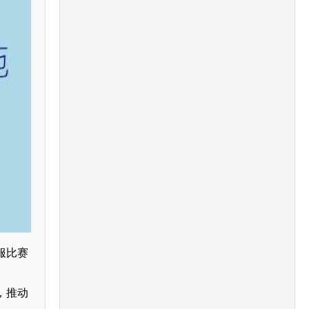
服比赛
，推动