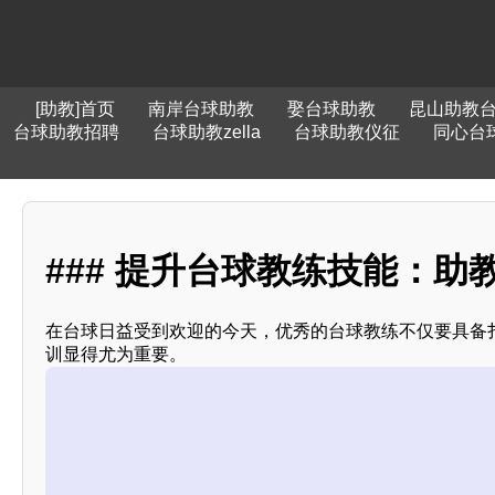
[助教]首页
南岸台球助教
娶台球助教
昆山助教
台球助教招聘
台球助教zella
台球助教仪征
同心台
### 提升台球教练技能：助
在台球日益受到欢迎的今天，优秀的台球教练不仅要具备
训显得尤为重要。