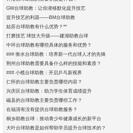
GW台球助教：让你潜移默化提升技艺
提升技艺的利器——BM台球助教
姑苏台球助教有什么优势？**
打磨技艺 球技大升级——建湖助教台球
中环台球助教有哪些具体的服务和优势？
### 衡水台球助教：培养新一代台球人才的先锋
荆州台球助教需要具备什么样的技能和素质？
### 小榄台球助教：开启乒乓新视界
仁怀的台球助教主要负责哪些内容？
兴庆区台球助教：助力学生体育成绩提升
磁县的台球助教主要负责哪些工作？
在福清有没有提供台球助教服务？
桐乡助教台球：推动青少年健康成长的新平台
大叶台球助教是如何帮助学员提升台球技术的？