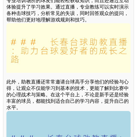
专业培训场所的球友们能轻松获取知识，而且还通过互动
体验提升了学习效果。通过直播，专业教练可以实时演示
各种击球技巧，分析常见的失误，同时回答观众的提问，
帮助他们更好地理解游戏规则和技巧。
此外，助教直播还常常邀请台球高手分享他们的经验与心
得，让观众不仅能学习到基本的技术，更能了解到比赛中
的心理战术与策略。在这个平台上，不论是新手还是经验
丰富的球员，都能找到适合自己的学习内容，提升自己的
水平。