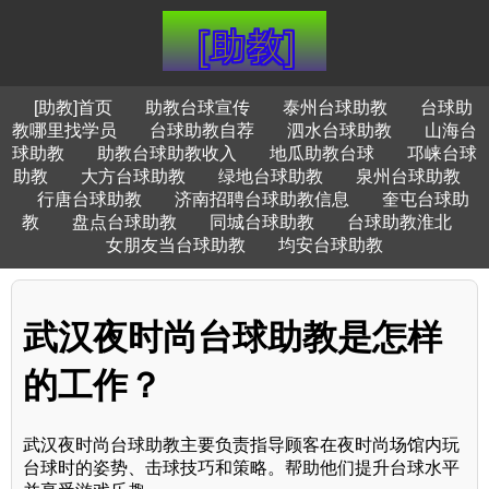
[助教]首页
助教台球宣传
泰州台球助教
台球助
教哪里找学员
台球助教自荐
泗水台球助教
山海台
球助教
助教台球助教收入
地瓜助教台球
邛崃台球
助教
大方台球助教
绿地台球助教
泉州台球助教
行唐台球助教
济南招聘台球助教信息
奎屯台球助
教
盘点台球助教
同城台球助教
台球助教淮北
女朋友当台球助教
均安台球助教
武汉夜时尚台球助教是怎样
的工作？
武汉夜时尚台球助教主要负责指导顾客在夜时尚场馆内玩
台球时的姿势、击球技巧和策略。帮助他们提升台球水平