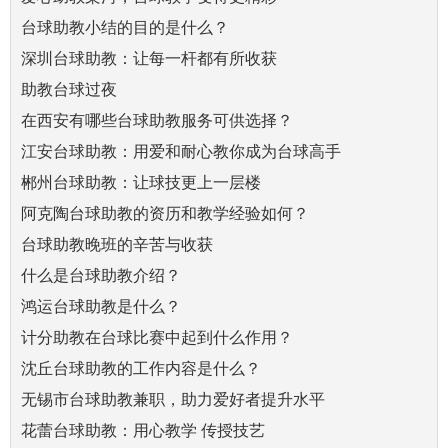
台球助教小结的目的是什么？
深圳台球助教：让每一杆都有所收获
助教台球过夜
在西安有哪些台球助教服务可供选择？
江安台球助教：用爱和耐心教你成为台球高手
郴州台球助教：让球技更上一层楼
阿克陶台球助教的资历和教学经验如何？
台球助教晚班的辛苦与收获
什么是台球助教介绍？
鸿运台球助教是什么？
计分助教在台球比赛中起到什么作用？
沈丘台球助教的工作内容是什么？
无锡市台球助教兼职，助力爱好者提升水平
花蕾台球助教：用心教学 传授技艺