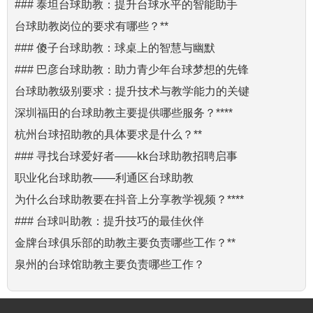
### 泰坦台球助教：提升台球水平的智能助手
台球助教岗位的要求有哪些？**
### 傻子台球助教：球桌上的智慧与幽默
### 巴彦台球助教：助力青少年台球梦想的先锋
台球助教级别要求：提升技术与教学能力的关键
深圳福田的台球助教主要提供哪些服务？****
杭州台球招助教的具体要求是什么？**
### 寻找台球爱好者——kk台球助教招聘启事
职业化台球助教——利通区台球助教
为什么台球助教要在抖音上分享教学视频？****
### 台球叫助教：提升技巧的最佳伙伴
金牌台球俱乐部的助教主要负责哪些工作？**
泉州的台球馆助教主要负责哪些工作？