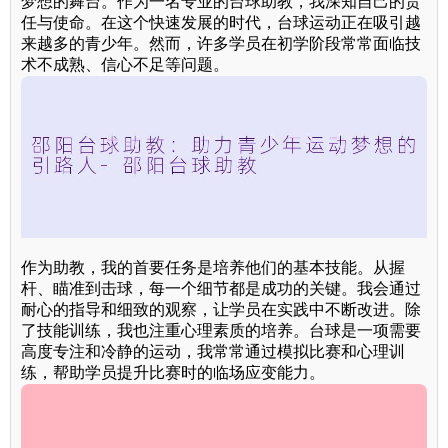
梦想的舞台。作为一名专业的台球助教，我深知自己的责
任与使命。在这个快速发展的时代，台球运动正在吸引越
来越多的青少年。然而，许多学员在初学阶段常常面临技
术不成熟、信心不足等问题。
作为助教，我的首要任务是培养他们的基本技能。从握
杆、瞄准到击球，每一个细节都是成功的关键。我会通过
耐心的指导和细致的观察，让学员在实践中不断改进。除
了技能训练，我也注重心理素质的培养。台球是一项需要
高度专注和冷静的运动，我常常通过模拟比赛和心理训
练，帮助学员提升比赛时的临场应变能力。