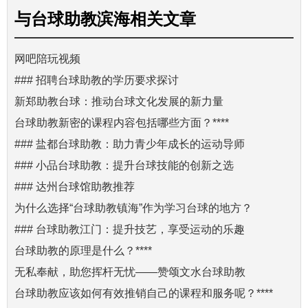
与
台球助教滨海
相关文章
网吧陪玩视频
### 招聘台球助教的学历要求探讨
新郑助教台球：推动台球文化发展的新力量
台球助教新密的课程内容包括哪些方面？****
### 盐都台球助教：助力青少年成长的运动导师
### 小品台球助教：提升台球技能的创新之选
### 达州台球馆助教推荐
为什么选择“台球助教镇海”作为学习台球的地方？
### 台球助教江门：提升技艺，享受运动的乐趣
台球助教的原理是什么？****
无私奉献，助您挥杆无忧——赞颂文水台球助教
台球助教应该如何有效推销自己的课程和服务呢？****