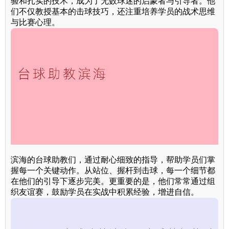
验和扎实的技术，成为了无数球迷的启蒙者与引导者。他
们不仅教授基本的击球技巧，还注重培养学员的战术思维
与比赛心理。
滨海的台球助教们，通过耐心细致的指导，帮助学员们掌
握每一个关键动作。从站位、握杆到击球，每一个细节都
在他们的引导下逐步完美。更重要的是，他们常常通过组
织友谊赛，鼓励学员在实战中积累经验，增进自信。