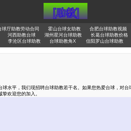
台球厅助教劳动合同
霍山台球女助教
合肥台球助教视频
河西助教台球
湖州星河台球助教
长葛台球助教价格
李沧区台球助教
台球助教角X
信阳罗山台球助教
台球水平，我们现招聘台球助教若干名。如果您热爱台球，对台
诚挚欢迎您的加入。