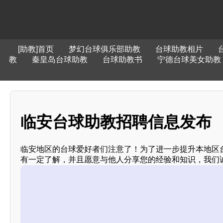
[助教]首页
梦幻台球俱乐部助教
台球助教相片
教
秦皇岛台球助教
台球助教书
宁德台球美女助教
临安台球助教招聘信息发布
临安地区的台球爱好者们注意了！为了进一步提升本地区
有一定了解，并且愿意与他人分享您的经验和知识，我们