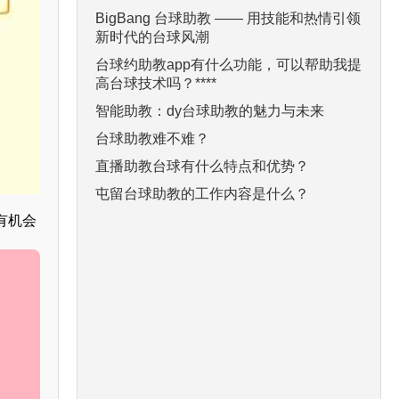
BigBang 台球助教 —— 用技能和热情引领
新时代的台球风潮
台球约助教app有什么功能，可以帮助我提
高台球技术吗？****
智能助教：dy台球助教的魅力与未来
台球助教难不难？
直播助教台球有什么特点和优势？
屯留台球助教的工作内容是什么？
有机会