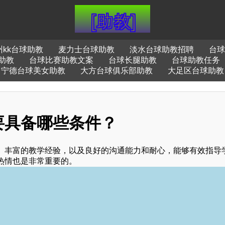
州kk台球助教
麦力士台球助教
淡水台球助教招聘
台球
助教
台球比赛助教文案
台球长腿助教
台球助教任务
宁德台球美女助教
大方台球俱乐部助教
大足区台球助教
要具备哪些条件？
、丰富的教学经验，以及良好的沟通能力和耐心，能够有效指导
热情也是非常重要的。