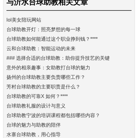
与
沂水台球助教
相关文章
lol美女陪玩网站
台球助教开灯：照亮梦想的每一球
台球助教如何能通过这个职业挣到钱？****
云和台球助教：智能运动的未来
### 选择合适的台球助教：助你提升技艺的关键
意外的相亲趣事：女助教打台球的魅力
扬州的台球助教主要负责哪些工作？
芳村台球助教的主要职责是什么？
台球助教的可靠X 如何？****
台球助教礼服的设计与意义
台球助教宁波的培训课程都包括哪些内容？
台球的魅力与助教的陪伴
水寨台球助教，用心指导