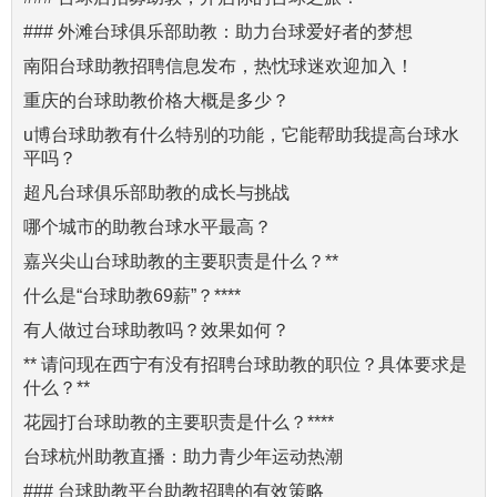
### 外滩台球俱乐部助教：助力台球爱好者的梦想
南阳台球助教招聘信息发布，热忱球迷欢迎加入！
重庆的台球助教价格大概是多少？
u博台球助教有什么特别的功能，它能帮助我提高台球水
平吗？
超凡台球俱乐部助教的成长与挑战
哪个城市的助教台球水平最高？
嘉兴尖山台球助教的主要职责是什么？**
什么是“台球助教69薪”？****
有人做过台球助教吗？效果如何？
** 请问现在西宁有没有招聘台球助教的职位？具体要求是
什么？**
花园打台球助教的主要职责是什么？****
台球杭州助教直播：助力青少年运动热潮
### 台球助教平台助教招聘的有效策略