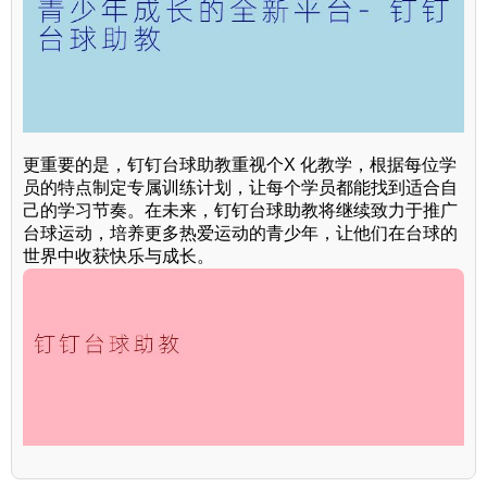
更重要的是，钉钉台球助教重视个X 化教学，根据每位学
员的特点制定专属训练计划，让每个学员都能找到适合自
己的学习节奏。在未来，钉钉台球助教将继续致力于推广
台球运动，培养更多热爱运动的青少年，让他们在台球的
世界中收获快乐与成长。