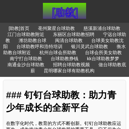
[助教]首页
亳州聚星台球助教
慈溪新浦台球助教
江门台球助教附近
东丽区台球助教招聘
宁远台球助
教
潍坊助教台球
闽清台球助教
台球美女助教沈
阳
台球助教呼和浩特培训
银川灵武台球助教
衡水
助教台球附近
杭州台球会所助教
台球会所美女助教
南宁打台球助教
台球助教挣钱
kk台球助教梦梦
南通金沙台球助教
招聘台球助教视频
做台球助教底
薪
昆明哪家台球有助教机构
### 钉钉台球助教：助力青
少年成长的全新平台
在数字化时代，教育的方式不断创新。钉钉台球助教应运