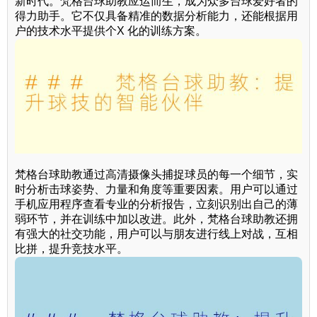
新时代。梵格台球助教应运而生，成为众多台球爱好者的
得力助手。它不仅具备精准的数据分析能力，还能根据用
户的技术水平提供个X 化的训练方案。
梵格台球助教通过高清摄像头捕捉球员的每一个细节，实
时分析击球姿势、力量和角度等重要因素。用户可以通过
手机应用程序查看专业的分析报告，立刻识别出自己的薄
弱环节，并在训练中加以改进。此外，梵格台球助教还拥
有强大的社交功能，用户可以与朋友进行线上对战，互相
比拼，提升竞技水平。