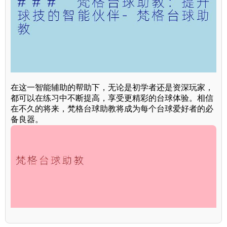
在这一智能辅助的帮助下，无论是初学者还是资深玩家，
都可以在练习中不断提高，享受更精彩的台球体验。相信
在不久的将来，梵格台球助教将成为每个台球爱好者的必
备良器。