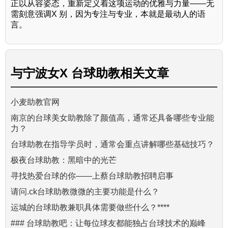
正以从容姿态，重新定义着这项运动的优雅与力量——无
需刻意强调X 别，因为专注与专业，本就是最动人的语
言。
与
宁波女X 台球助教
相关文章
小麦助教官网
南京的台球美女助教除了颜值高，通常还具备哪些专业能
力？
台球助教在指导学员时，通常会重点讲解哪些基础技巧？
极夜台球助教：黑暗中的光芒
寻找热爱台球的你——上蔡台球助教招聘启事
请问.ck台球助教微微的主要功能是什么？
运城的台球助教兼职具体需要做些什么？****
### 台球助教吧：让每位球友都能独占台球技术的巅峰