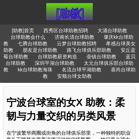
[助教]首页
西秀区台球助教招聘
大涌台球助教
台球助教会什么
济南长清台球助教
肇庆kk台球助
教
七腾台球助教
云梦台球助教招聘
孝感台球美女
助教
朋友是台球助教
路飞台球俱乐部助教
安丘蓝
莓台球助教
台球助教薪资构造
壶镇台球助教
蓝贝
台球助教
深圳平湖台球助教
太元台球俱乐部台球助
教
kk台球助教海珠
名流台球平湖助教
喜尚台球助
教
安顺台球女助教
宁波台球室的女X 助教：柔
韧与力量交织的另类风景
在宁波繁华商圈或街角的台球俱乐部里，一种独特的职业