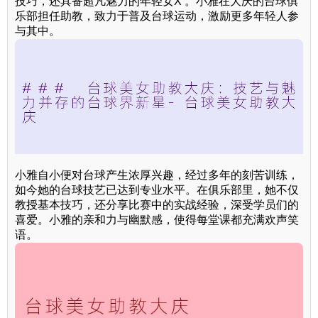
技巧，还具备超凡魅力的年轻女X 。小雅在大庆的台球俱
乐部担任助教，致力于普及台球运动，激励更多年轻人参
与其中。
小雅自小便对台球产生浓厚兴趣，经过多年的刻苦训练，
如今她的台球技艺已达到专业水平。在俱乐部里，她不仅
教授基本技巧，还分享比赛中的实战经验，深受学员们的
喜爱。小雅的亲和力与幽默感，使得每堂课都充满欢声笑
语。