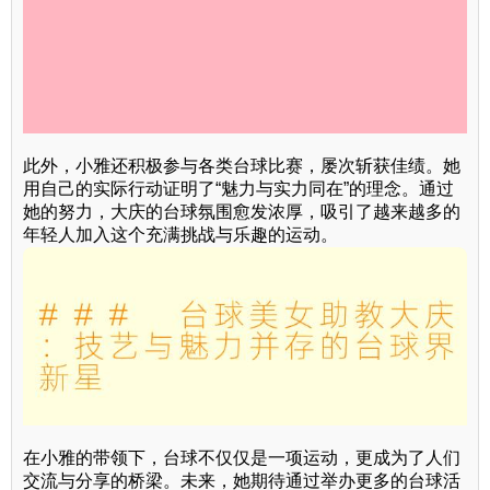
此外，小雅还积极参与各类台球比赛，屡次斩获佳绩。她
用自己的实际行动证明了“魅力与实力同在”的理念。通过
她的努力，大庆的台球氛围愈发浓厚，吸引了越来越多的
年轻人加入这个充满挑战与乐趣的运动。
在小雅的带领下，台球不仅仅是一项运动，更成为了人们
交流与分享的桥梁。未来，她期待通过举办更多的台球活