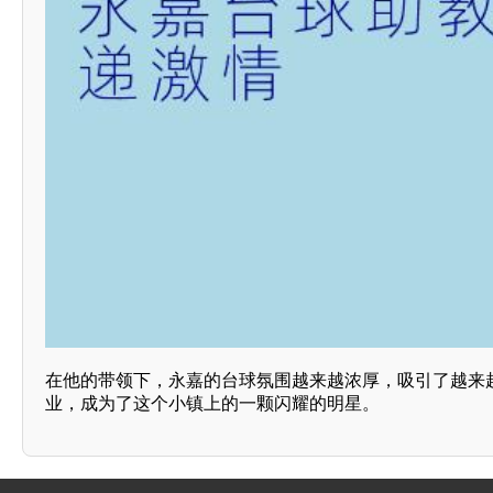
在他的带领下，永嘉的台球氛围越来越浓厚，吸引了越来
业，成为了这个小镇上的一颗闪耀的明星。