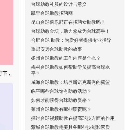
台球助教礼服的设计与意义
凯里台球助教招聘网
昆山台球俱乐部正在招聘女助教吗？
台球助教金坛，助力您成为台球高手！
合肥台球 助教：为爱好者提供专业指导
重邮安远台球助教的故事
扬州台球助教的工作内容是什么？
梅村台球助教如何帮助学员提高台球水
平？
导下，
威海台球助教：培养斯诺克新秀的摇篮
临平哪些台球馆有助教活动？
如何才能获得台球助教资格？
莱州台球助教有哪些职责呢？
探讨台球视频助教在提高球技方面的作用
蒙城台球助教需要具备哪些技能和素质