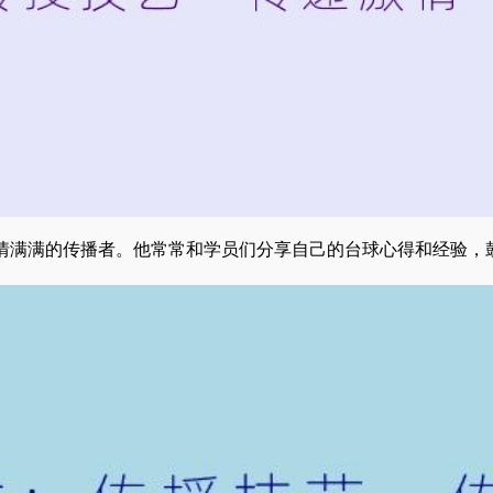
情满满的传播者。他常常和学员们分享自己的台球心得和经验，