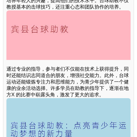
培养年轻人的兴趣，提高他们的技术水平。台球助教不仅
教授基本的击球技巧，还注重心态和团队协作的培养。
通过专业的指导，参与者们不仅能在技术上获得提升，同
时还能结识志同道合的朋友，增强社交能力。此外，台球
运动还能锻炼专注力和思维能力，为青少年提供了一个健
康的业余活动选择。许多学员在助教的指导下，逐渐在地
方X 的比赛中崭露头角，激发了更大的追求。