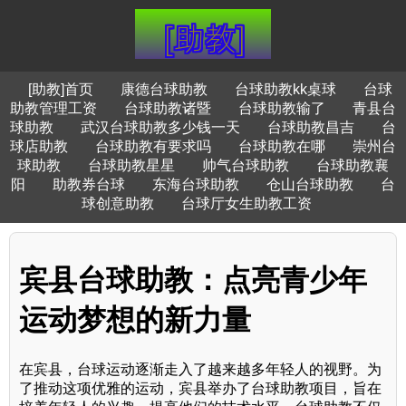
[助教]首页
康德台球助教
台球助教kk桌球
台球
助教管理工资
台球助教诸暨
台球助教输了
青县台
球助教
武汉台球助教多少钱一天
台球助教昌吉
台
球店助教
台球助教有要求吗
台球助教在哪
崇州台
球助教
台球助教星星
帅气台球助教
台球助教襄
阳
助教券台球
东海台球助教
仓山台球助教
台
球创意助教
台球厅女生助教工资
宾县台球助教：点亮青少年
运动梦想的新力量
在宾县，台球运动逐渐走入了越来越多年轻人的视野。为
了推动这项优雅的运动，宾县举办了台球助教项目，旨在