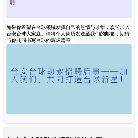
如果你希望在台球领域发挥自己的热情与才华，欢迎加入
台安台球大家庭。请将个人简历发送至我们的邮箱，期待
与你共同书写台球的辉煌篇章！