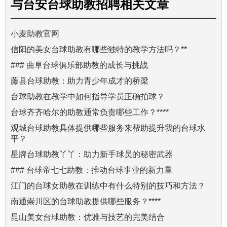
与
台安台球助教招聘
相关文章
小麦助教官网
信阳的美女台球助教有哪些独特的教学方法吗？**
### 曲阜台球俱乐部助教的成长与挑战
藤县台球助教：助力青少年成才的桥梁
台球助教在教学中如何指导学员正确拍球？
台球齐齐哈尔的助教通常负责哪些工作？****
观城台球助教具体提供哪些服务来帮助提升我的台球水
平？
星牌台球助教丫丫：助力新手球员的秘密武器
### 台球帝七七助教：推动台球事业的新力量
江门的台球女助教在训练中有什么特别的技巧和方法？
南通崇川区的台球助教提供哪些服务？****
昆山美女台球助教：优雅与技艺的完美结合