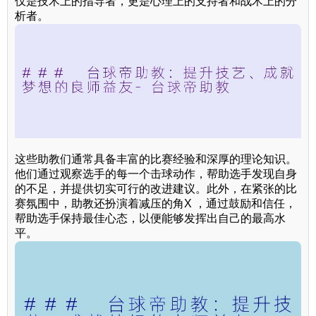
仅是技术上的指导者，更是心理上的支持者和战术上的分
析者。
这些助教们通常具备丰富的比赛经验和深厚的理论知识。
他们通过观察选手的每一个击球动作，帮助选手发现自身
的不足，并提供切实可行的改进建议。此外，在紧张的比
赛氛围中，助教还扮演着减压的角X ，通过鼓励和信任，
帮助选手保持最佳心态，以便能够发挥出自己的最高水
平。