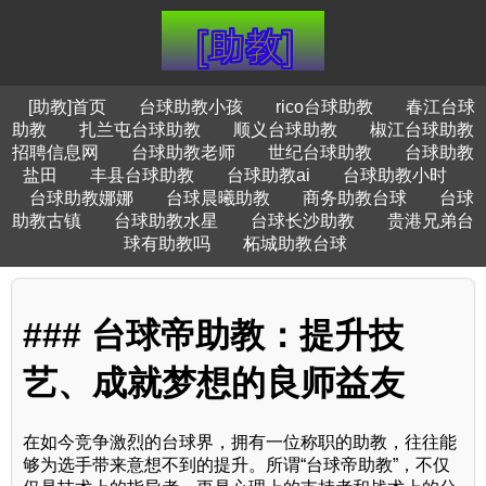
[助教]首页
台球助教小孩
rico台球助教
春江台球
助教
扎兰屯台球助教
顺义台球助教
椒江台球助教
招聘信息网
台球助教老师
世纪台球助教
台球助教
盐田
丰县台球助教
台球助教ai
台球助教小时
台球助教娜娜
台球晨曦助教
商务助教台球
台球
助教古镇
台球助教水星
台球长沙助教
贵港兄弟台
球有助教吗
柘城助教台球
### 台球帝助教：提升技
艺、成就梦想的良师益友
在如今竞争激烈的台球界，拥有一位称职的助教，往往能
够为选手带来意想不到的提升。所谓“台球帝助教”，不仅