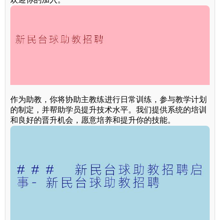
作为助教，你将协助主教练进行日常训练，参与教学计划
的制定，并帮助学员提升技术水平。我们提供系统的培训
和良好的晋升机会，愿意培养和提升你的技能。