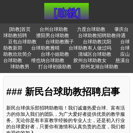
[助教]首页
台州台球助教
力度台球助教
肇庆台
球助教招聘
濮阳男台球助教
台球助教招聘助教待遇
豆包台球助教
台球助教圈子
台球助教沈阳
台球
助教新郑
台球助教雅晴
台球助教有人做过吗
台球
助教欣欣简介
台球小姐助教
清城区台球助教
应山
台球助教
维也纳台球助教
胶州台球助教女
慈溪台
球助教男
打台球初级助教
郑州龙湖台球助教
### 新民台球助教招聘启事
新民台球俱乐部招聘助教啦！我们诚邀热爱台球、富有活
力的你加入我们的团队，为广大爱好者提供优质的教学服
务。无论你是有丰富教学经验的专业人士，还是初入行业
的台球爱好者，只要你有激情和认真负责的态度，我们都
欢迎你的加入。