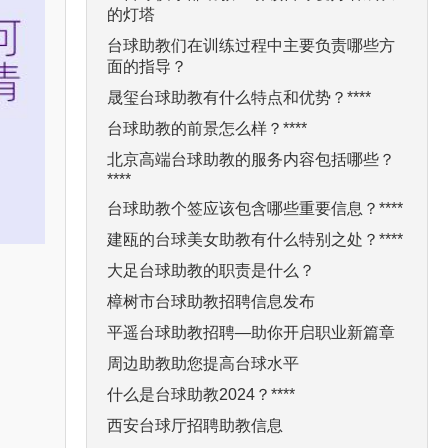
的灯塔
台球助教们在训练过程中主要负责哪些方
面的指导？
晟玺台球助教有什么特点和优势？****
台球助教的前景怎么样？****
北京高端台球助教的服务内容包括哪些？
****
台球助教个签应该包含哪些重要信息？****
建瓯的台球美女助教有什么特别之处？****
大足台球助教的职责是什么？
樟树市台球助教招聘信息发布
平遥台球助教招聘—助你开启职业新篇章
周边助教助您提高台球水平
什么是台球助教2024？****
西安台球厅招聘助教信息