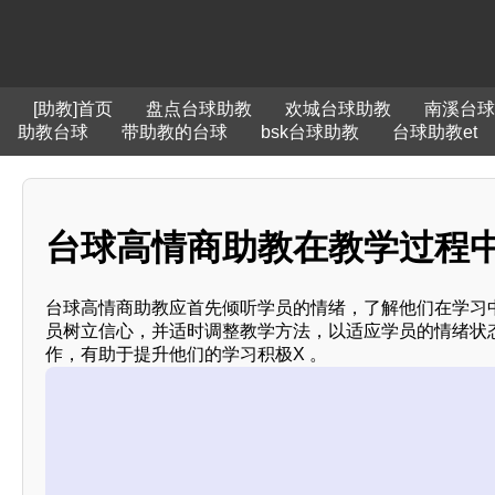
[助教]首页
盘点台球助教
欢城台球助教
南溪台球
助教台球
带助教的台球
bsk台球助教
台球助教et
台球高情商助教在教学过程中
台球高情商助教应首先倾听学员的情绪，了解他们在学习
员树立信心，并适时调整教学方法，以适应学员的情绪状
作，有助于提升他们的学习积极X 。