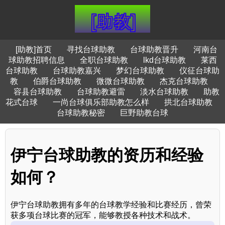
[助教]首页
寻找台球助教
台球助教晋升
河南台
球助教招聘信息
全职台球助教
lkd台球助教
莱西
台球助教
台球助教嘉兴
梦幻台球助教
仪征台球助
教
伯爵台球助教
微微台球助教
杰克台球助教
容县台球助教
台球助教避雷
淡水台球助教
助教
花式台球
一尚台球俱乐部助教怎么样
拱北台球助教
台球助教秘密
巨野助教台球
伊宁台球助教的资历和经验
如何？
伊宁台球助教拥有多年的台球教学经验和比赛经历，曾荣
获多项台球比赛的冠军，能够教授各种技术和战术。