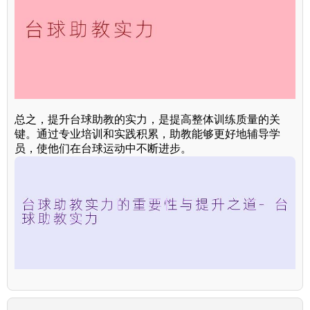
总之，提升台球助教的实力，是提高整体训练质量的关
键。通过专业培训和实践积累，助教能够更好地辅导学
员，使他们在台球运动中不断进步。