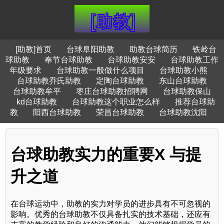
[助教]首页
台球阜阳助教
助教台球简历
铁岭台
球助教
奉节台球助教
台球助教安安
台球助教工作
年级要求
台球助教一般做什么项目
台球助教小熊
台球助教乔氏助教
定陶台球助教
东山台球助教
台球助教牟平
枣庄台球助教招聘网
台球助教保山
kd台球助教
台球助教这个职业怎么样
推荐台球助
教
阳西台球助教
荣昌台球助教
台球助教沈阳
台球助教实力的重要X 与提
升之道
在台球运动中，助教的实力对学员的进步具有不可忽视的
影响。优秀的台球助教不仅具备扎实的技术基础，还应有