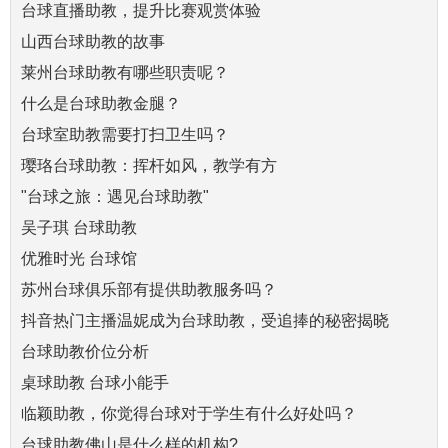
台球直播助教，提升比赛观赏体验
山西台球助教的故事
莱州台球助教有哪些职责呢？
什么是台球助教金腿？
台球室助教需要打扫卫生吗？
璎珞台球助教：挥杆如风，教学有方
"台球之旅：遇见台球助教"
吴子琪 台球助教
优雅时光 台球馆
苏州台球俱乐部有提供助教服务吗？
抖音热门主播温妮成为台球助教，受追捧的秘密揭晓
台球助教价位分析
桌球助教 台球小能手
临颖助教，你觉得台球对于学生有什么好处吗？
台球助教佛山是什么样的机构?