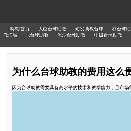
[助教]首页
大邑台球助教
短发助教台球
乔台球助
教海城
ik台球助教
流沙台球助教
中级台球助教
为什么台球助教的费用这么
因为台球助教需要具备高水平的技术和教学能力，且市场