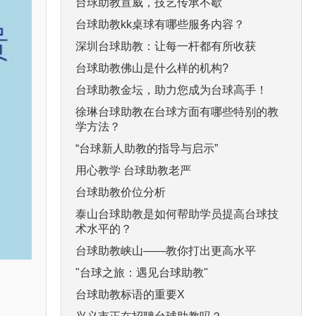
台球助教宣威，技艺传承不歇
台球助教kk桌球有哪些服务内容？
深圳台球助教：让每一杆都有所收获
台球助教佛山是什么样的机构?
台球助教金坛，助力您成为台球高手！
徐琳台球助教在台球方面有哪些特别的教
学方法？
“台球新人助教的指导与启示”
用心教学 台球助教老严
台球助教价位分析
泰山台球助教是如何帮助学员提高台球技
术水平的？
台球助教峡山——教你打出更高水平
"台球之旅：遇见台球助教"
台球助教标语的重要X