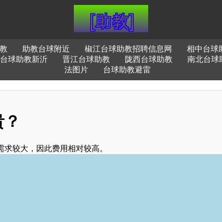
教
助教台球附近
椒江台球助教招聘信息网
相中台球
台球助教新沂
晋江台球助教
陇西台球助教
南北台球
法图片
台球助教避雷
贵？
需求较大，因此费用相对较高。