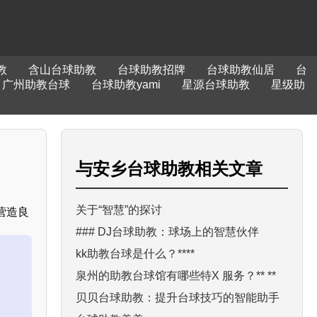
教
含山台球助教
台球助教招牌
台球助教仙居
台
广州助教台球
台球助教yami
星源台球助教
星级助
与
安乡台球助教
相关文章
关于“智慧”的探讨
营造良
### DJ台球助教：球场上的智慧伙伴
kk助教台球是什么？****
泉州的助教台球馆有哪些特X 服务？** **
贝贝台球助教：提升台球技巧的智能助手