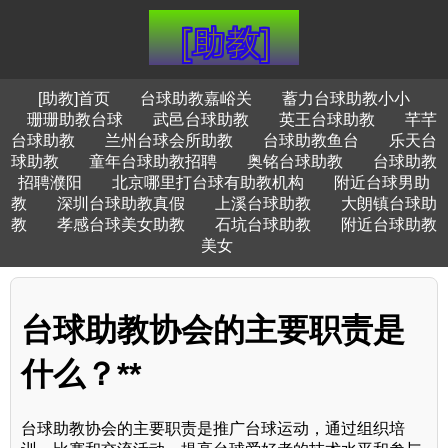
[助教]首页
台球助教嘉峪关
蓄力台球助教小小
珊珊助教台球
武邑台球助教
英王台球助教
芊芊
台球助教
兰州台球会所助教
台球助教鱼台
乐天台
球助教
童年台球助教招聘
奥铭台球助教
台球助教
招聘濮阳
北京哪里打台球有助教机构
附近台球男助
教
深圳台球助教真假
上溪台球助教
大朗镇台球助
教
孝感台球美女助教
石坑台球助教
附近台球助教
美女
台球助教协会的主要职责是
什么？**
台球助教协会的主要职责是推广台球运动，通过组织培