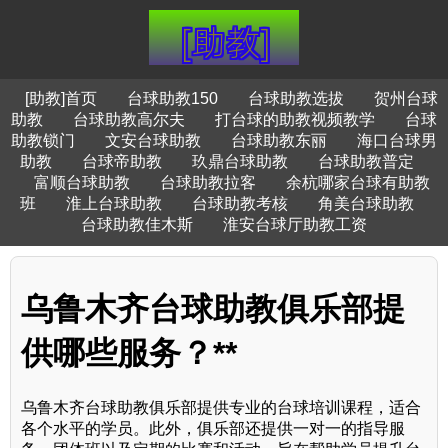
[助教]首页
台球助教150
台球助教选拔
贺州台球
助教
台球助教高尔夫
打台球的助教视频教学
台球
助教锁门
文安台球助教
台球助教东丽
海口台球男
助教
台球帝助教
玖鼎台球助教
台球助教普定
富顺台球助教
台球助教拉客
余杭哪家台球有助教
班
淮上台球助教
台球助教考核
角美台球助教
台球助教佳木斯
淮安台球厅助教工资
乌鲁木齐台球助教俱乐部提
供哪些服务？**
乌鲁木齐台球助教俱乐部提供专业的台球培训课程，适合
各个水平的学员。此外，俱乐部还提供一对一的指导服