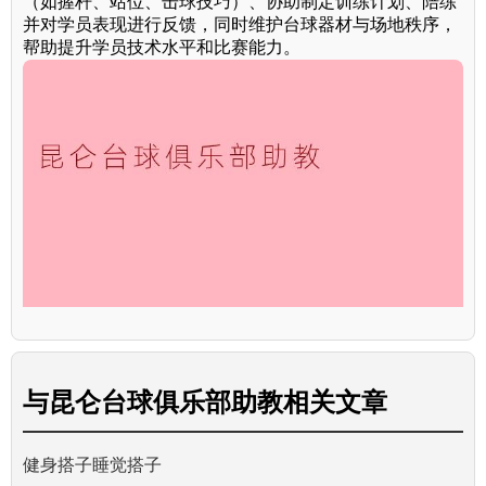
（如握杆、站位、击球技巧）、协助制定训练计划、陪练
并对学员表现进行反馈，同时维护台球器材与场地秩序，
帮助提升学员技术水平和比赛能力。
与
昆仑台球俱乐部助教
相关文章
健身搭子睡觉搭子