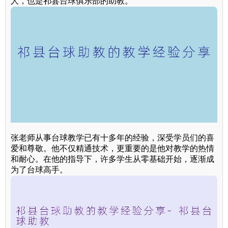
人，也是祁县台球俱乐部的助教。
张老师从事台球教学已有十多年的经验，深受学员们的喜
爱和尊敬。他不仅精通技术，更重要的是他对教学的热情
和耐心。在他的指导下，许多学生从零基础开始，逐渐成
为了台球高手。