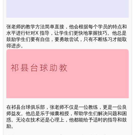
张老师的教学方法简单直接，他会根据每个学员的特点和
水平进行针对X 指导，让学生们更快地掌握技巧。他总是
鼓励学生们要有自信，要勇敢尝试，只有不断练习才能取
得进步。
在祁县台球俱乐部，张老师不仅是一位教练，更是一位良
师益友。他总是乐于倾囊相授，帮助学生们解决问题和困
惑。无论在技术还是心理上，他都能给予适时的指导和鼓
励。