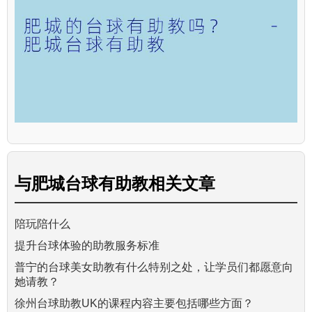
与
肥城台球有助教
相关文章
陪玩陪什么
提升台球体验的助教服务标准
普宁的台球美女助教有什么特别之处，让学员们都愿意向
她请教？
徐州台球助教UK的课程内容主要包括哪些方面？