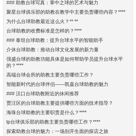
### 助教台球写真：掌中之球的艺术与魅力
聚星台球俱乐部的助教在教学中主要负责哪些内容？****
为什么台球助教最近这么火？** **
台球助教的收费标准是怎样的？****
### 泰坦台球助教：提升台球水平的智能助手
介休台球助教：推动台球文化发展的新力量
强盛台球的助教功能具体是如何帮助学员提升台球水平
的？****
高端台球会所的助教主要负责哪些工作？
智能新时代的台球伴侣——凯嘉台球助教的魅力
### 汉口台球助教附近的休闲推荐
贾汪区的台球助教主要提供哪些方面的技术指导？
海珠台球助教的主要职责是什么？****
tp台球俱乐部的助教主要负责哪些工作？****
探索助教台球的魅力：一场别开生面的探店之旅