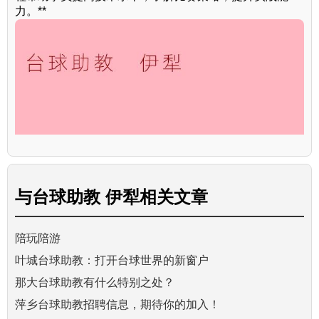
力。**
与
台球助教 伊犁
相关文章
陪玩陪游
叶城台球助教：打开台球世界的新窗户
那大台球助教有什么特别之处？
萍乡台球助教招聘信息，期待你的加入！