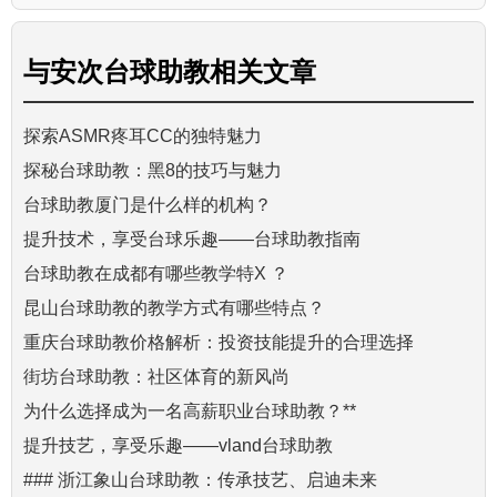
与
安次台球助教
相关文章
探索ASMR疼耳CC的独特魅力
探秘台球助教：黑8的技巧与魅力
台球助教厦门是什么样的机构？
提升技术，享受台球乐趣——台球助教指南
台球助教在成都有哪些教学特X ？
昆山台球助教的教学方式有哪些特点？
重庆台球助教价格解析：投资技能提升的合理选择
街坊台球助教：社区体育的新风尚
为什么选择成为一名高薪职业台球助教？**
提升技艺，享受乐趣——vland台球助教
### 浙江象山台球助教：传承技艺、启迪未来