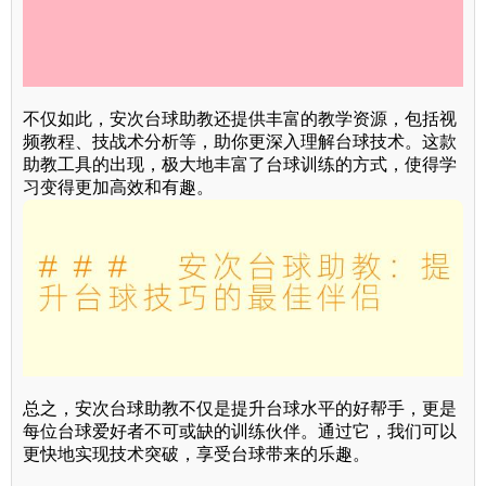
不仅如此，安次台球助教还提供丰富的教学资源，包括视
频教程、技战术分析等，助你更深入理解台球技术。这款
助教工具的出现，极大地丰富了台球训练的方式，使得学
习变得更加高效和有趣。
总之，安次台球助教不仅是提升台球水平的好帮手，更是
每位台球爱好者不可或缺的训练伙伴。通过它，我们可以
更快地实现技术突破，享受台球带来的乐趣。