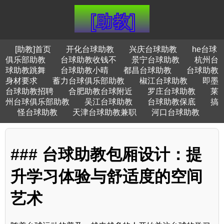
[助教]首页
开化台球助教
兴庆台球助教
he台球
俱乐部助教
台球助教收钱不
景宁台球助教
杭州台
球助教跳舞
台球助教小晴
都昌台球助教
台球助教
身材要求
蓄力台球俱乐部助教
椒江台球助教
即墨
台球助教招聘
合肥助教台球附近
罗庄台球助教
莱
州台球俱乐部助教
吴江台球助教
台球助教保底
搞
怪台球助教
天津台球助教兼职
河口台球助教
### 台球助教包厢设计：提
升学习体验与舒适度的空间
艺术