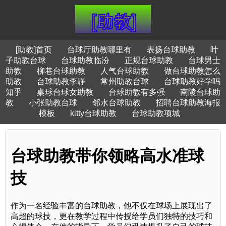
[助教]首页
台球厅助教哪里有
表扬台球助教
叶
子助教台球
台球助教临汾
正规台球助教
台球男士
助教
柳巷台球助教
人气台球助教
做台球助教怎么
助教
台球助教李静
常州助教台球
台球助教好学吗
知乎
桌球台球女助教
台球助教有多强
南陵台球助
教
小张助教台球
邻水台球助教
招聘台球助教海报
模板
kitty台球助教
台球助教项城
台球助教带你领略高水准球
技
作为一名经验丰富的台球助教，他不仅在球场上展现出了
高超的球技，更在教学过程中传授给学员们独特的技巧和