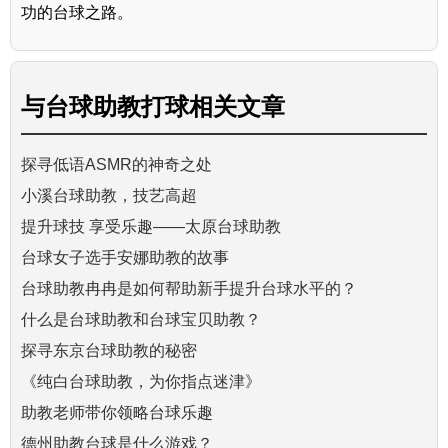
功的台球之路。
与
台球助教打球
相关文章
探寻低语ASMR的神奇之处
小溪台球助教，技艺高超
提升球技 享受乐趣——太原台球助教
台球女子选手安娜助教的故事
台球助教冉冉是如何帮助新手提升台球水平的？
什么是台球助教和台球宝贝助教？
探寻东京台球助教的秘密
《纯白台球助教，为你指点迷津》
助教老师带你领略台球乐趣
德州助教台球是什么游戏？