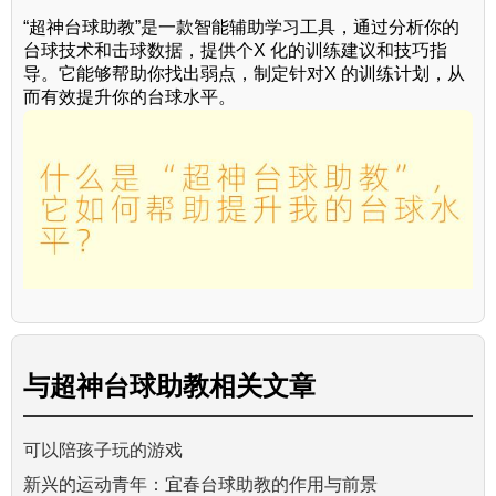
“超神台球助教”是一款智能辅助学习工具，通过分析你的
台球技术和击球数据，提供个X 化的训练建议和技巧指
导。它能够帮助你找出弱点，制定针对X 的训练计划，从
而有效提升你的台球水平。
与
超神台球助教
相关文章
可以陪孩子玩的游戏
新兴的运动青年：宜春台球助教的作用与前景