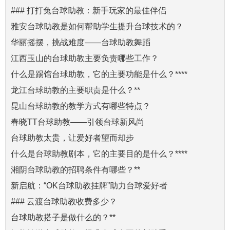
### 打打兔台球助教：新手玩家的最佳伴侣
雅安台球助教是如何帮助学生提升台球技术的？
华丽摇摆，挑战难度——台球助教舞蹈
江西玉山的台球助教主要负责哪些工作？
什么是踢馆台球助教，它的主要功能是什么？****
龙江台球助教的主要职责是什么？**
昆山台球助教的教学方式有哪些特点？
春晓TT台球助教——引领台球新风尚
台球助教太贵，让爱好者望而却步
什么是台球助教剧本，它的主要目的是什么？****
湘阴台球助教的招聘条件有哪些？**
新启航：“OK台球助教挂牌”助力台球爱好者
### 云渡台球助教收费多少？
台球助教搭子是做什么的？**