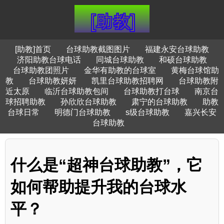
[助教]首页
台球助教截图图片
福建永安台球助教
济阳助教台球电话
同城台球助教
和硕台球助教
台球助教团照片
金华有助教的台球室
黄梅台球馆助
教
台球助教妍妍
凯里台球助教招聘网
台球助教附
近太原
临沂台球助教包间
台球助教打台球
南京台
球招聘助教
孙欣欣台球助教
肃宁的台球助教
助教
台球日常
明德门台球助教
s级台球助教
嘉兴长安
台球助教
什么是“超神台球助教”，它
如何帮助提升我的台球水
平？