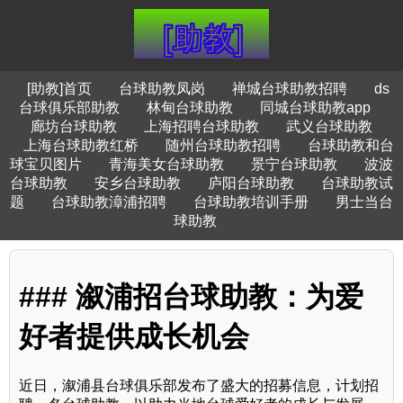
[助教]首页
台球助教凤岗
禅城台球助教招聘
ds
台球俱乐部助教
林甸台球助教
同城台球助教app
廊坊台球助教
上海招聘台球助教
武义台球助教
上海台球助教红桥
随州台球助教招聘
台球助教和台
球宝贝图片
青海美女台球助教
景宁台球助教
波波
台球助教
安乡台球助教
庐阳台球助教
台球助教试
题
台球助教漳浦招聘
台球助教培训手册
男士当台
球助教
### 溆浦招台球助教：为爱
好者提供成长机会
近日，溆浦县台球俱乐部发布了盛大的招募信息，计划招