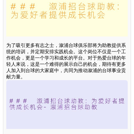
为了吸引更多有志之士，溆浦台球俱乐部将为助教提供系
统的培训，并定期安排实践机会。这个岗位不仅是一个工
作机会，更是一个学习和成长的平台。对于热爱台球的年
轻人来说，这是一个难得的展示自己的机会，期待有更多
人加入到台球的大家庭中，共同为推动溆浦的台球事业贡
献力量。