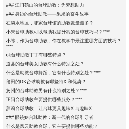
### 江门鹤山的台球助教：为梦想助力
### 身边的台球助教——果果的奋斗故事
在淡水地区，哪家台球馆的助教数量最多？
小朱台球助教可以帮助我提升我的台球技巧吗？****
小陈，作为台球助教，你在教学中最注重哪方面的技巧？
****
ok台球助教丁丁有哪些特点？
道县的台球美女助教有什么特别之处？
什么是助教台球舞蹈，它有什么特别之处？****
莆田的DK台球助教有哪些特X 和优势？
扬州的台球助教男有什么特别之处？****
正阳台球助教主要提供哪些服务？****
萝莉台球助教：让台球更具趣味X 与趣味X
### 眼镜妹台球助教：新一代的台球引导者
什么是风云助教台球，它主要提供哪些功能？