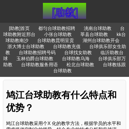
[助教]首页
都匀台球助教招聘
洮南台球助教
台
球助教附近邢台
小张台球助教
莘县台球助教
kk台
球助教南沙
台球助教昆明呈贡
湖州台球助教开会
浙大博士台球助教
台球助教充值
台球俱乐部女生助
教
台球助教招聘号码
台球找女助教
临沂助教台
球
玉林伯爵台球助教
台球助教乌海
台球俱乐部万
助教
台球助教服务用语
松北台球助教
台球教练跟
台球助教
鸠江台球助教有什么特点和
优势？
鸠江台球助教采用个X 化的教学方法，根据学员的水平和